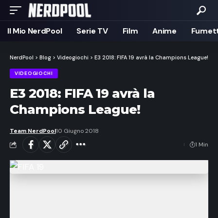
Il Mio NerdPool
Serie TV
Film
Anime
Fumett
NerdPool
>
Blog
>
Videogiochi
>
E3 2018: FIFA 19 avrà la Champions League!
VIDEOGIOCHI
E3 2018: FIFA 19 avrà la
Champions League!
Team NerdPool
10 Giugno 2018
1 Min