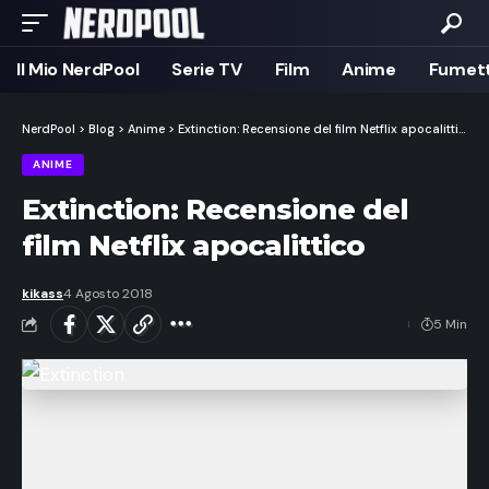
Il Mio NerdPool
Serie TV
Film
Anime
Fumett
NerdPool
>
Blog
>
Anime
>
Extinction: Recensione del film Netflix apocalittico
ANIME
Extinction: Recensione del
film Netflix apocalittico
kikass
4 Agosto 2018
5 Min