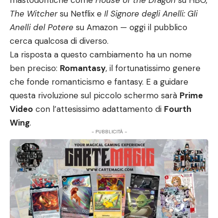
mastodontiche come
House of the Dragon
su HBO,
The Witcher
su Netflix e
Il Signore degli Anelli: Gli
Anelli del Potere
su Amazon — oggi il pubblico
cerca qualcosa di diverso.
La risposta a questo cambiamento ha un nome
ben preciso:
Romantasy
, il fortunatissimo genere
che fonde romanticismo e fantasy. E a guidare
questa rivoluzione sul piccolo schermo sarà
Prime
Video
con l’attesissimo adattamento di
Fourth
Wing
.
- PUBBLICITÀ -