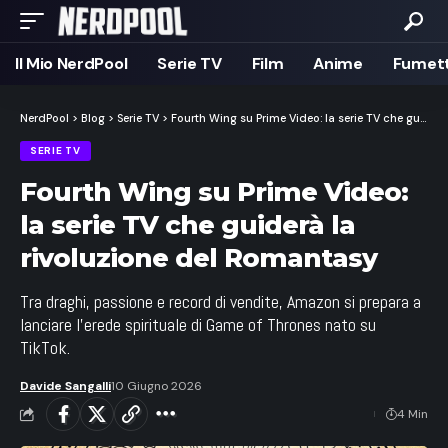
Il Mio NerdPool
Serie TV
Film
Anime
Fumett
NerdPool
>
Blog
>
Serie TV
>
Fourth Wing su Prime Video: la serie TV che guiderà la rivoluzione del Romantasy
SERIE TV
Fourth Wing su Prime Video:
la serie TV che guiderà la
rivoluzione del Romantasy
Tra draghi, passione e record di vendite, Amazon si prepara a
lanciare l'erede spirituale di Game of Thrones nato su
TikTok.
Davide Sangalli
10 Giugno 2026
4 Min