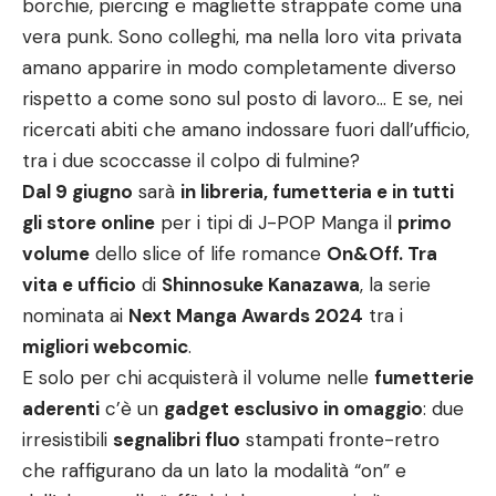
borchie, piercing e magliette strappate come una
vera punk. Sono colleghi, ma nella loro vita privata
amano apparire in modo completamente diverso
rispetto a come sono sul posto di lavoro… E se, nei
ricercati abiti che amano indossare fuori dall’ufficio,
tra i due scoccasse il colpo di fulmine?
Dal 9 giugno
sarà
in libreria, fumetteria e in tutti
gli store online
per i tipi di J-POP Manga il
primo
volume
dello slice of life romance
On&Off. Tra
vita e ufficio
di
Shinnosuke Kanazawa
, la serie
nominata ai
Next Manga Awards 2024
tra i
migliori webcomic
.
E solo per chi acquisterà il volume nelle
fumetterie
aderenti
c’è un
gadget esclusivo in omaggio
: due
irresistibili
segnalibri fluo
stampati fronte-retro
che raffigurano da un lato la modalità “on” e