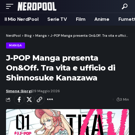
Il Mio NerdPool
Serie TV
Film
Anime
Fumett
NerdPool
>
Blog
>
Manga
>
J-POP Manga presenta On&Off. Tra vita e ufficio di Shinnosuke Kanazawa
MANGA
J-POP Manga presenta
On&Off. Tra vita e ufficio di
Shinnosuke Kanazawa
Simone Giorgi
29 Maggio 2026
3 Min