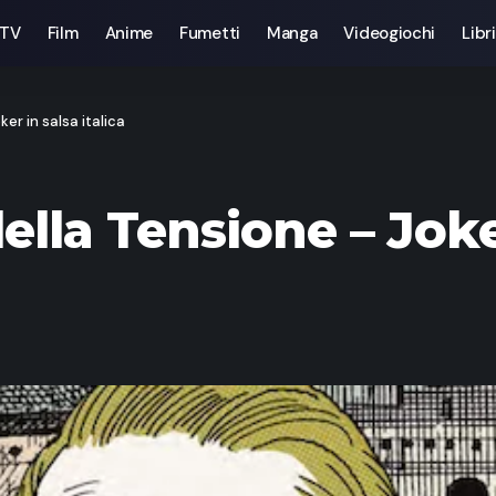
 TV
Film
Anime
Fumetti
Manga
Videogiochi
Libri
er in salsa italica
ella Tensione – Joker