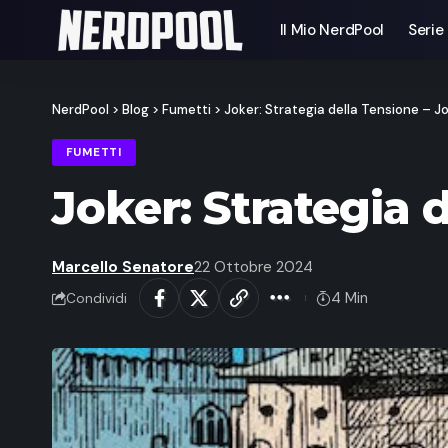
Il Mio NerdPool
Serie
NerdPool
>
Blog
>
Fumetti
>
Joker: Strategia della Tensione – Jok
FUMETTI
Joker: Strategia d
Marcello Senatore
22 Ottobre 2024
4 Min
Condividi