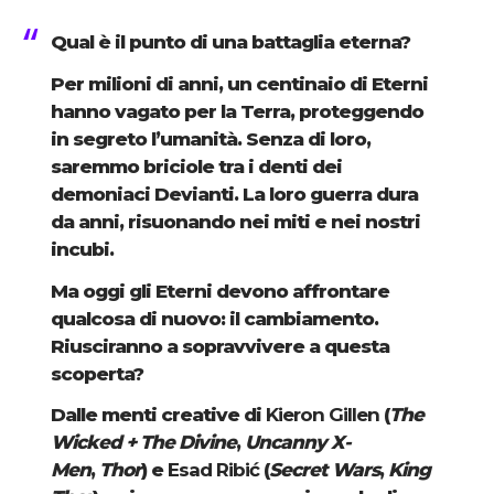
Qual è il punto di una battaglia eterna?
Per milioni di anni, un centinaio di Eterni
hanno vagato per la Terra, proteggendo
in segreto l’umanità. Senza di loro,
saremmo briciole tra i denti dei
demoniaci Devianti. La loro guerra dura
da anni, risuonando nei miti e nei nostri
incubi.
Ma oggi gli Eterni devono affrontare
qualcosa di nuovo: il cambiamento.
Riusciranno a sopravvivere a questa
scoperta?
Dalle menti creative di
Kieron Gillen
(
The
Wicked + The Divine
,
Uncanny X-
Men
,
Thor
) e
Esad Ribić
(
Secret Wars
,
King