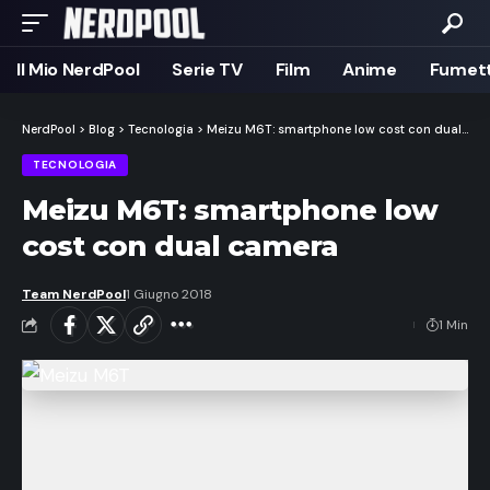
Il Mio NerdPool
Serie TV
Film
Anime
Fumett
NerdPool
>
Blog
>
Tecnologia
>
Meizu M6T: smartphone low cost con dual camera
TECNOLOGIA
Meizu M6T: smartphone low
cost con dual camera
Team NerdPool
1 Giugno 2018
1 Min