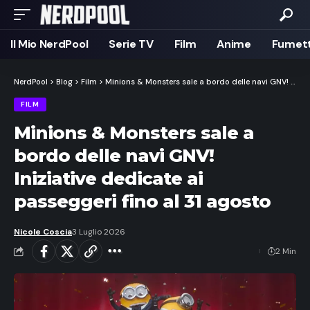
Il Mio NerdPool
Serie TV
Film
Anime
Fumett
NerdPool
>
Blog
>
Film
>
Minions & Monsters sale a bordo delle navi GNV! Iniziative dedicate ai passeggeri fino al 31 agosto
FILM
Minions & Monsters sale a
bordo delle navi GNV!
Iniziative dedicate ai
passeggeri fino al 31 agosto
Nicole Coscia
3 Luglio 2026
2 Min