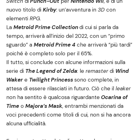
Switch
di
Punch-Out
per
Nintendo Wii
, e di un
nuovo titolo di
Kirby
: un’avventura in
3D
con
elementi
RPG
.
La
Metroid Prime Collection
di cui si parla da
tempo, arriverà all’inizio del 2022, con un “primo
sguardo” a
Metroid Prime 4
che arriverà “più tardi”
poiché è completo solo per il 65%.
Il tutto, si conclude con alcune informazioni sulla
serie di
The Legend of Zelda
: le
remaster
di
Wind
Waker
e
Twilight Princess
sono complete, in
attesa di essere rilasciati in futuro. Ciò che il
leaker
non ha sentito è qualcosa riguardante
Ocarina of
Time
o
Majora’s Mask
, entrambi menzionati da
voci precedenti come titoli di cui, non si ha ancora
alcuna ufficialità.