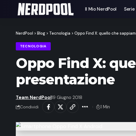
Il Mio NerdPool
Serie
NerdPool
>
Blog
>
Tecnologia
>
Oppo Find X: quello che sappiam
TECNOLOGIA
Oppo Find X: que
presentazione
Team NerdPool
19 Giugno 2018
1 Min
Condividi