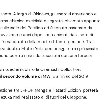
anta. A largo di Okinawa, gli eserciti americano e
’arma chimica micidiale e segreta, chiamata appunto
lle isole del Pacifico ed è tenuto nascosto da
opravvivono e anni dopo sono animati dalla sete di
si è macchiato della morte di tante persone. Tra i
nza dubbio Michio Yuki, personaggio tra i più sinistri
i pone contro i mali della società con una ferocia
nverno, ad arricchire la Osamushi Collection,
il
secondo volume di MW
. E all’inizio del 2019
razione tra J-POP Manga e Hazard Edizioni porterà
Tezuka mai realizzato al di fuori del Giappone.