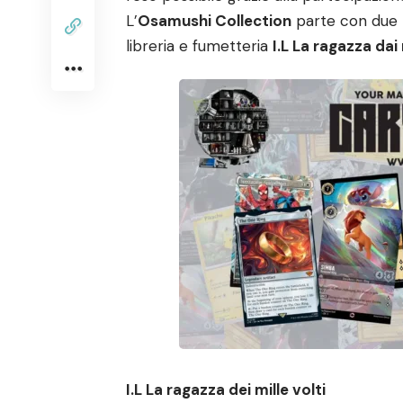
L’
Osamushi Collection
parte con due tit
libreria e fumetteria
I.L La ragazza dai 
I.L La ragazza dei mille volti