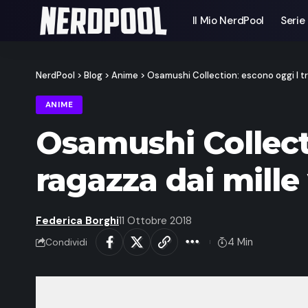
Il Mio NerdPool
Serie
NerdPool
>
Blog
>
Anime
>
Osamushi Collection: escono oggi I tre
ANIME
Osamushi Collecti
ragazza dai mille 
Federica Borghi
11 Ottobre 2018
4 Min
Condividi