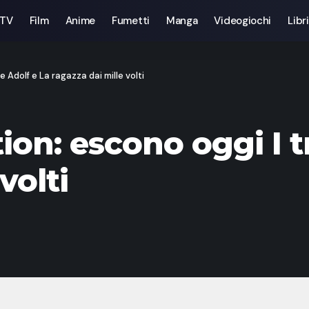
 TV
Film
Anime
Fumetti
Manga
Videogiochi
Libri
 Adolf e La ragazza dai mille volti
on: escono oggi I t
volti