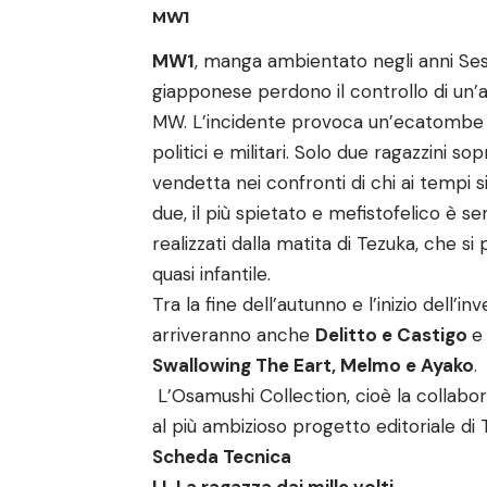
MW1
MW1
, manga ambientato negli anni Sess
giapponese perdono il controllo di un
MW. L’incidente provoca un’ecatombe su
politici e militari. Solo due ragazzini s
vendetta nei confronti di chi ai tempi 
due, il più spietato e mefistofelico è se
realizzati dalla matita di Tezuka, che s
quasi infantile.
Tra la fine dell’autunno e l’inizio dell’i
arriveranno anche
Delitto e Castigo
e 
Swallowing The Eart, Melmo e Ayako
.
L’Osamushi Collection, cioè la collabo
al più ambizioso progetto editoriale di 
Scheda Tecnica
I.L La ragazza dai mille volti