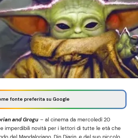
ome fonte preferita su Google
rian and Grogu
– al cinema da mercoledì 20
imperdibili novità per i lettori di tutte le età che
do del Mandaloriano, Din Djarin, e del suo piccolo