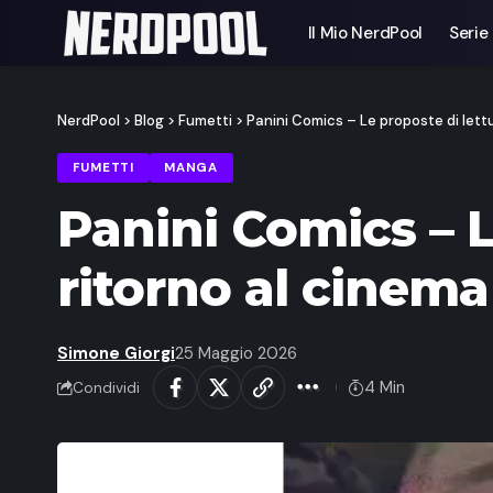
Il Mio NerdPool
Serie
NerdPool
>
Blog
>
Fumetti
>
Panini Comics – Le proposte di lett
FUMETTI
MANGA
Panini Comics – L
ritorno al cinem
Simone Giorgi
25 Maggio 2026
4 Min
Condividi