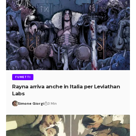
FUMETTI
Rayna arriva anche in Italia per Leviathan
Labs
Simone Giorgi
3 Min