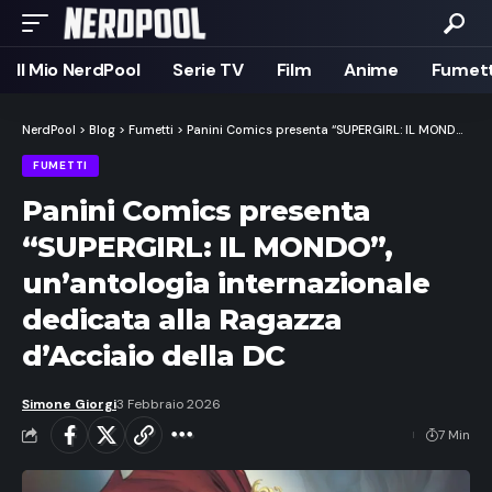
Il Mio NerdPool
Serie TV
Film
Anime
Fumett
NerdPool
>
Blog
>
Fumetti
>
Panini Comics presenta “SUPERGIRL: IL MONDO”, un’antologia internazionale dedicata alla Ragazza d’Acciaio della DC
FUMETTI
Panini Comics presenta
“SUPERGIRL: IL MONDO”,
un’antologia internazionale
dedicata alla Ragazza
d’Acciaio della DC
Simone Giorgi
3 Febbraio 2026
7 Min