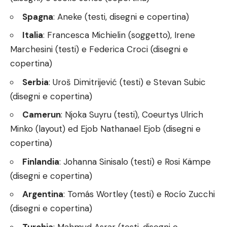
Spagna
: Aneke (testi, disegni e copertina)
Italia
: Francesca Michielin (soggetto), Irene
Marchesini (testi) e Federica Croci (disegni e
copertina)
Serbia
: Uroš Dimitrijević (testi) e Stevan Subic
(disegni e copertina)
Camerun
: Njoka Suyru (testi), Coeurtys Ulrich
Minko (layout) ed Ejob Nathanael Ejob (disegni e
copertina)
Finlandia
: Johanna Sinisalo (testi) e Rosi Kämpe
(disegni e copertina)
Argentina
: Tomás Wortley (testi) e Rocío Zucchi
(disegni e copertina)
Turchia
: Mahmud Asrar (testi, disegni e