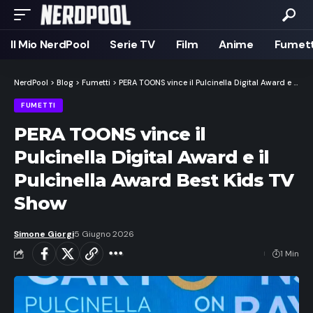
Il Mio NerdPool
Serie TV
Film
Anime
Fumett
NerdPool
>
Blog
>
Fumetti
>
PERA TOONS vince il Pulcinella Digital Award e il Pulcinella Award Best Kids TV Show
FUMETTI
PERA TOONS vince il
Pulcinella Digital Award e il
Pulcinella Award Best Kids TV
Show
Simone Giorgi
5 Giugno 2026
1 Min