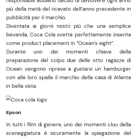
preparazione del colpo due delle otto ragazze di
Ocean vengono riprese a gustarsi un hamburger
con alle loro spalle il marchio della casa di Atlanta
in bella vista.
Epson
In tutti i film di genere, uno dei momenti clou della
sceneggiatura è sicuramente la spiegazione del
piano di azione.
Durante una proiezione della piantina del luogo
prescelto per il colpo, Debbie e Lou (
Cate
Blanchett
) si muovono leggiadramente nei pressi
del video proiettore. Questo riporta in testa
un’etichetta col logo della famosa azienda
nipponica.