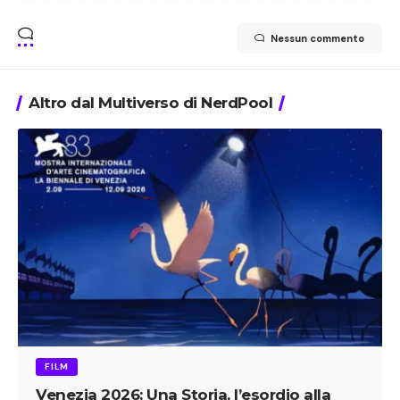
FILM
Venezia 2026: Una Storia, l’esordio alla
regia di Anna Foglietta, in concorso nella
sezione Orizzonti
Nicole Coscia
3 Min
FILM
LIBRI