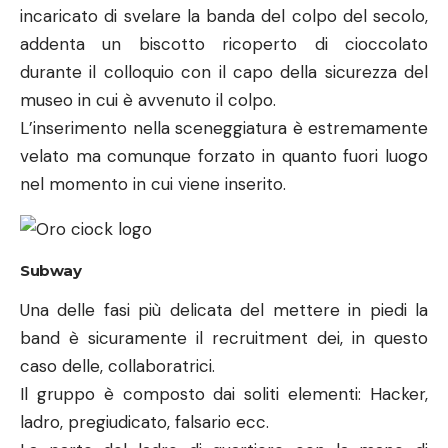
Subway
Una delle fasi più delicata del mettere in piedi la
band è sicuramente il recruitment dei, in questo
caso delle, collaboratrici.
Il gruppo è composto dai soliti elementi: Hacker,
ladro, pregiudicato, falsario ecc.
La parte del ladro di quartiere con la mano di
velluto, in questo caso, viene affidata da una
ragazza di chiare origini orientali: Constance
(
Awkwafina
).
La ragazza, tipica skater della strada, subito dopo
aver accettato il “lavoro” si fa offrire un pranzo.
Pranzo e consistente parte degli introiti per la