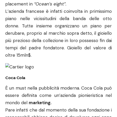
oltre 15mln$.
Coca Cola
È un must nella pubblicità moderna. Coca Cola può
essere definita come un’azienda pionieristica nel
mondo del
marketing.
Pare infatti che dal momento della sua fondazione i
responsabili abbiano deciso di devolvere ogni anno
più della metà del ricavato dell’anno precedente in
pubblicità per il marchio.
Diventata ai giorni nostri più che una semplice
bevanda, Coca Cola svetta perfettamente inserita
come product placement in “Ocean’s eight”.
Durante uno dei momenti chiave della