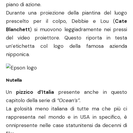
Nutella
Un
pizzico d’Italia
presente anche in questo
capitolo della serie di
“Ocean’s”.
La golosità meno italiana di tutte ma che più ci
rappresenta nel mondo e in USA in specifico, è
onnipresente nelle case statunitensi da decenni di
film.
Il product placement in Ocean’s eight di Nutella
viene inserito nella classica scena di piena
depressione affogata nel junk food.
Rose (
Helena Bonham Carter
), rappresentante una
famosa stilista, presa dallo sconforto per la sua
ennesima sfilata andata male. Depressa per gli