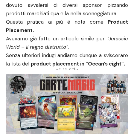
la lista del
product placement in “Ocean’s eight”.
- PUBBLICITÀ -
Burberry
Il famoso marchio di abbigliamento britannico si è
ritagliato la sua sporca parte all’interno del film.
Debbie Ocean (
Sandra Bullock
), sorella di Danny, fa
grande sfoggio della sua shopping bag di Burberry
sgraffignata giusto pochi istanti dopo la sua uscita