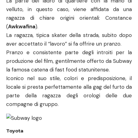
produzione del film, gentilmente offerto da Subway
la famosa catena di fast food statunitense.
Iconico nel suo stile, colori e predisposizione, il
locale si presta perfettamente alla gag del furto da
parte della ragazza degli orologi delle due
compagne di gruppo.
Toyota
A seguito della scarcerazione Debbie si ritrova
senza soldi e abbandonata a sé stessa.
L’unico apporto positivo della sua esperienza in
carcere è stato il compimento mentale del piano
che sarà fulcro della pellicola.
Subito dopo essersi ripresa dopo cinque anni di
reclusione si ripresenta a Lou, la sua amica più