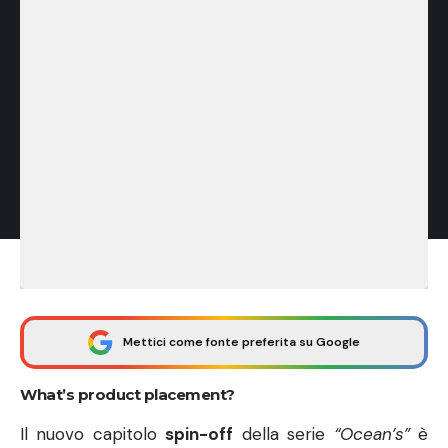
Mettici come fonte preferita su Google
What’s product placement?
Il nuovo capitolo
spin-off
della serie
“Ocean’s”
è
uscito nelle sale in questi giorni.
Questa versione al femminile della famosa banda di
Clooney and Co vuole stupire il mondo portando a
segno un clamoroso colpo.
La realizzazione del film secondo
Box Office Mojo
ha richiesto un impiego di 70mln $.
Cifra importante in questi giorni di crisi.