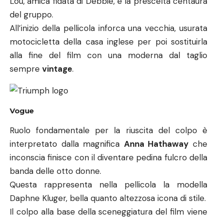
Daphne Kluger, bella quanto altezzosa icona di stile.
Il colpo alla base della sceneggiatura del film viene
organizzato presso un evento al quale presenzia la
sopra detta modella. L’ente organizzatore
dell’evento è la famosa rivista fashio Vogue.
Questa essendo marchio riconosciuto nel mondo
della moda diventa parte integrante della
sceneggiatura, proprio come Cartier, più che per
semplice scopo di marketing.
ARGOMENTI:
MOVIE