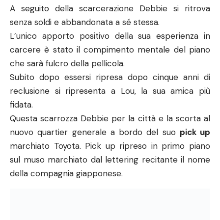
fidata.
Questa scarrozza Debbie per la città e la scorta al
nuovo quartier generale a bordo del suo
pick up
marchiato Toyota. Pick up ripreso in primo piano
sul muso marchiato dal lettering recitante il nome
della compagnia giapponese.
Triumph
L’iconica azienda produttrice di motociclette ha
riscoperto nuova vita negli ultimi anni grazie al
progetto nostalgia portato avanti anche
dall’industria cinematografica.
Ultimamente infatti sta prendendo sempre più
piede la
Cafè racer mania.