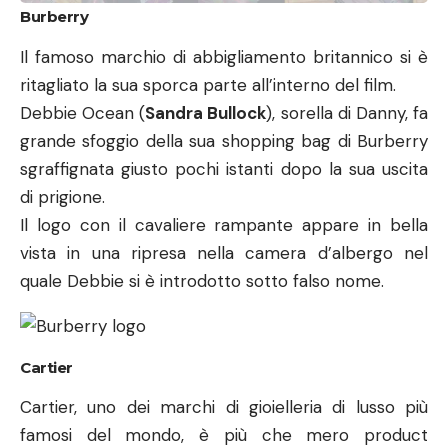
di prigione.
Il logo con il cavaliere rampante appare in bella
vista in una ripresa nella camera d’albergo nel
quale Debbie si è introdotto sotto falso nome.
Cartier
Cartier, uno dei marchi di gioielleria di lusso più
famosi del mondo, è più che mero product
placement in
“Ocean’s eight”.
L’azienda francese è infatti coinvolta in primissimo
piano nelle vicissitudini della banda delle otto
donne. Tutte insieme organizzano un piano per
derubare, proprio al marchio sopra detto, il gioiello
più prezioso della collezione in loro possesso fin dai
tempi del padre fondatore. Gioiello del valore di