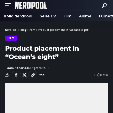
Il Mio NerdPool
Serie TV
Film
Anime
Fumett
NerdPool
>
Blog
>
Film
>
Product placement in “Ocean’s eight”
FILM
Product placement in
“Ocean’s eight”
Team NerdPool
3 Agosto 2018
8 Min