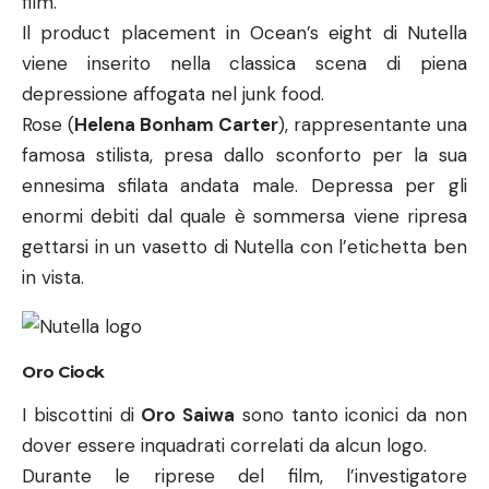
enormi debiti dal quale è sommersa viene ripresa
gettarsi in un vasetto di Nutella con l’etichetta ben
in vista.
Oro Ciock
I biscottini di
Oro Saiwa
sono tanto iconici da non
dover essere inquadrati correlati da alcun logo.
Durante le riprese del film, l’investigatore
incaricato di svelare la banda del colpo del secolo,
addenta un biscotto ricoperto di cioccolato
durante il colloquio con il capo della sicurezza del
museo in cui è avvenuto il colpo.
L’inserimento nella sceneggiatura è estremamente
velato ma comunque forzato in quanto fuori luogo
nel momento in cui viene inserito.