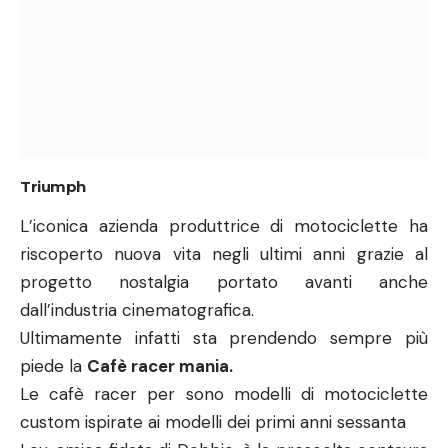
Le cafè racer per sono modelli di motociclette
custom ispirate ai modelli dei primi anni sessanta
Lou, amica fidata di Debbie, è la prescelta centaura
del gruppo.
All’inizio della pellicola inforca una vecchia, usurata
motocicletta della casa inglese per poi sostituirla
alla fine del film con una moderna dal taglio
sempre
vintage
.
Vogue
Ruolo fondamentale per la riuscita del colpo è
interpretato dalla magnifica
Anna Hathaway
che
inconscia finisce con il diventare pedina fulcro della
banda delle otto donne.
Questa rappresenta nella pellicola la modella