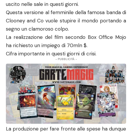
- PUBBLICITÀ -
La produzione per fare fronte alle spese ha dunque
dovuto avvalersi di diversi sponsor pizzando
prodotti marchiati qua e là nella sceneggiatura.
Questa pratica ai più è nota come
Product
Placement.
Avevamo già fatto un articolo simile per
“Jurassic
World – Il regno distrutto”.
Senza ulteriori indugi andiamo dunque a sviscerare