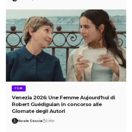
Nicole Coscia
2 Min
WE ARE NERDPOOL
Scrivi per NerdPool.it
Collaborazioni
Chi Siamo
Contattaci
Note Legali
HOT
RECENSIONI
INTERVISTE