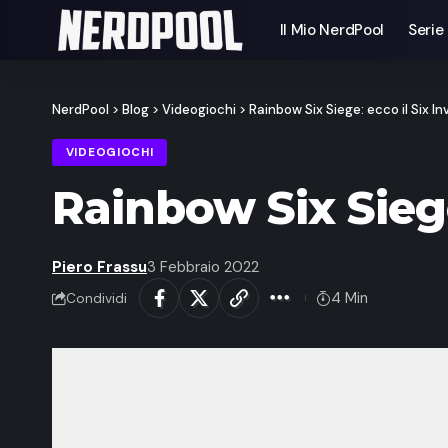
Il Mio NerdPool
Serie
NerdPool
>
Blog
>
Videogiochi
>
Rainbow Six Siege: ecco il Six Inv
VIDEOGIOCHI
Rainbow Six Siege:
Piero Frassu
3 Febbraio 2022
4 Min
Condividi