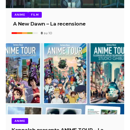
ANIME
FILM
A New Dawn – La recensione
8
su 10
ANIME
Kappalab presenta ANIME TOUR – La