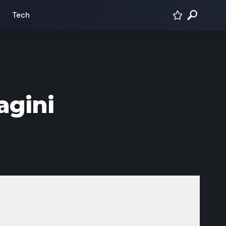
Tech
agini