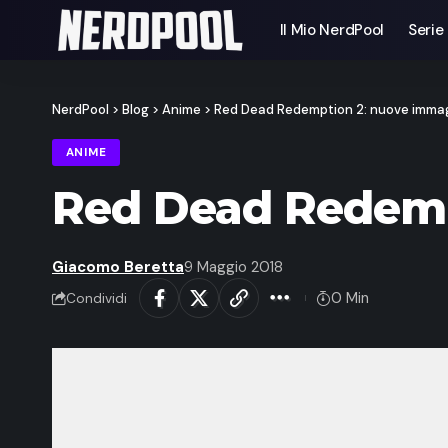
Il Mio NerdPool
Serie
NerdPool
>
Blog
>
Anime
>
Red Dead Redemption 2: nuove immag
ANIME
Red Dead Redemp
Giacomo Beretta
9 Maggio 2018
0 Min
Condividi