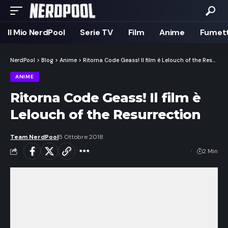
Il Mio NerdPool
Serie TV
Film
Anime
Fumett
NerdPool
>
Blog
>
Anime
>
Ritorna Code Geass! Il film è Lelouch of the Resurrection
ANIME
Ritorna Code Geass! Il film è
Lelouch of the Resurrection
Team NerdPool
5 Ottobre 2018
2 Min