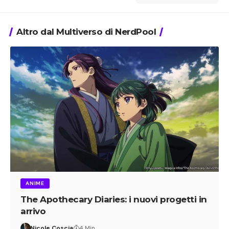
Altro dal Multiverso di NerdPool
ANIME
The Apothecary Diaries: i nuovi progetti in
arrivo
Nicole Coscia
4 Min