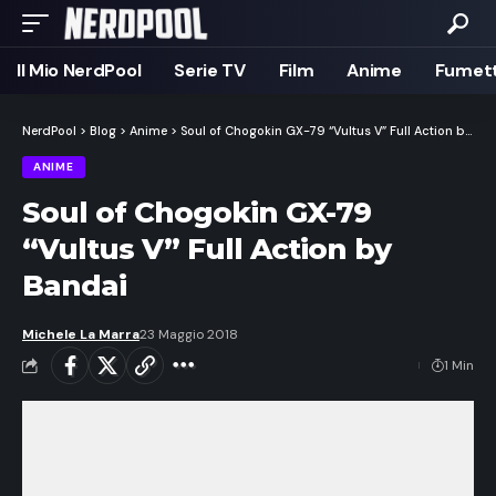
Il Mio NerdPool
Serie TV
Film
Anime
Fumett
NerdPool
>
Blog
>
Anime
>
Soul of Chogokin GX-79 “Vultus V” Full Action by Bandai
ANIME
Soul of Chogokin GX-79
“Vultus V” Full Action by
Bandai
Michele La Marra
23 Maggio 2018
1 Min