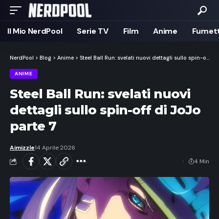
Il Mio NerdPool
Serie TV
Film
Anime
Fumett
NerdPool
>
Blog
>
Anime
>
Steel Ball Run: svelati nuovi dettagli sullo spin-off di JoJo parte 7
ANIME
Steel Ball Run: svelati nuovi
dettagli sullo spin-off di JoJo
parte 7
Aimizzle
14 Aprile 2026
4 Min