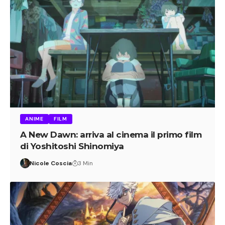
ANIME
FILM
A New Dawn: arriva al cinema il primo film
di Yoshitoshi Shinomiya
Nicole Coscia
3 Min