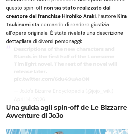
questo spin-off
non sia stato realizzato dal
creatore del franchise Hirohiko Araki
, l’autore
Kira
Tsukinami
sta cercando di rendere giustizia
all’opera originale. È stata rivelata una descrizione
dettagliata di diversi personaggi:
Descriptions of the new characters and
Stands in the first half of the Lonesome
Tim light novel. The rest of the novel will
release later.
pic.twitter.com/6du49uAoON
— JoJo's Bizarre Encyclopedia (@jojo_wiki)
April 14, 2026
Una guida agli spin-off de Le Bizzarre
Avventure di JoJo