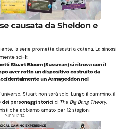
sse causata da Sheldon e
iciente, la serie promette disastri a catena. La sinossi
amente sci-fi:
metti Stuart Bloom (Sussman) si ritrova con il
dopo aver rotto un dispositivo costruito da
accidentalmente un Armageddon nel
’universo, Stuart non sarà solo. Lungo il cammino, il
e dei personaggi storici
di
The Big Bang Theory
,
nisti che abbiamo amato per 12 stagioni.
- PUBBLICITÀ -