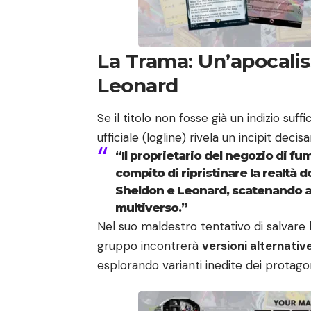
La Trama: Un’apocali
Leonard
Se il titolo non fosse già un indizio suff
ufficiale (logline) rivela un incipit decis
“Il proprietario del negozio di fu
compito di ripristinare la realtà 
Sheldon e Leonard, scatenando 
multiverso.”
Nel suo maldestro tentativo di salvare l
gruppo incontrerà
versioni alternativ
esplorando varianti inedite dei protago