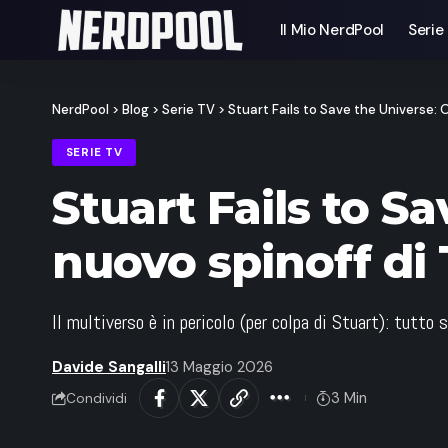
Il Mio NerdPool
Serie
NerdPool
>
Blog
>
Serie TV
>
Stuart Fails to Save the Universe: O
SERIE TV
Stuart Fails to Sa
nuovo spinoff di
Il multiverso è in pericolo (per colpa di Stuart): tutt
Davide Sangalli
13 Maggio 2026
3 Min
Condividi