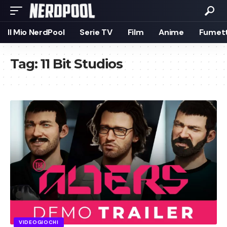
Il Mio NerdPool
Serie TV
Film
Anime
Fumett
Tag:
11 Bit Studios
VIDEOGIOCHI