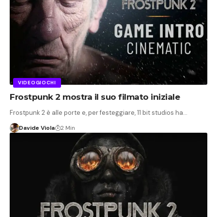
VIDEOGIOCHI
Frostpunk 2 mostra il suo filmato iniziale
Frostpunk 2 è alle porte e, per festeggiare, 11 bit studios ha…
Davide Viola
2 Min