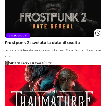
VIDEOGIOCHI
Frostpunk 2: svelata la data di uscita
Ieri sera si è tenuto via streaming l'atteso Xbox Partner Showcase,
un…
Vittorio Larry Larovere
1 Min