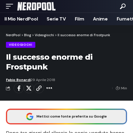
Il Mio NerdPool
Serie TV
Film
Anime
Fumett
NerdPool
>
Blog
>
Videogiochi
>
Il successo enorme di Frostpunk
VIDEOGIOCHI
Il successo enorme di
Frostpunk
Fabio Bonardi
29 Aprile 2018
1 Min
Mettici come fonte preferita su Google