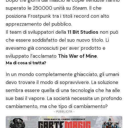
Dopo tre giorni dal rilascio le copie vendute hanno
superato le 250.000 unità su
Steam
. Il che
posiziona Frostpunk tra i titoli record con alto
apprezzamento del pubblico.
Il team di sviluppatori della
11 Bit Studios
non può
che essere soddisfatto del suo nuovo titolo. Li
avevamo già conosciuti per aver prodotto e
sviluppato l’acclamato
This War of Mine
.
Ma di cosa si tratta?
In un mondo completamente ghiacciato, gli umani
devo trovare il modo di sopravvivere. La soluzione
sembra essere quella di una tecnologia che ha alle
sue basi il vapore. La società necessita un profondo
cambiamento, ma che tipo di cambiamento?
- PUBBLICITÀ -