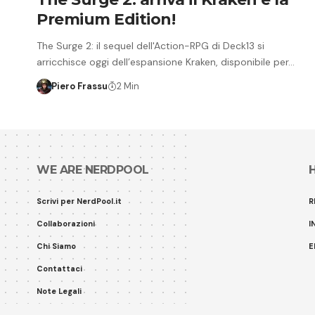
Premium Edition!
The Surge 2: il sequel dell'Action-RPG di Deck13 si
arricchisce oggi dell’espansione Kraken, disponibile per…
Piero Frassu
2 Min
WE ARE NERDPOOL
Scrivi per NerdPool.it
R
Collaborazioni
I
Chi Siamo
E
Contattaci
Note Legali