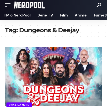
Il Mio NerdPool
Serie TV
Film
Anime
Fumett
Tag:
Dungeons & Deejay
COSE DA NERD