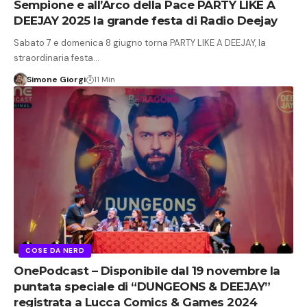
Sempione e all’Arco della Pace PARTY LIKE A
DEEJAY 2025 la grande festa di Radio Deejay
Sabato 7 e domenica 8 giugno torna PARTY LIKE A DEEJAY, la
straordinaria festa…
Simone Giorgi
11 Min
COSE DA NERD
OnePodcast – Disponibile dal 19 novembre la
puntata speciale di “DUNGEONS & DEEJAY”
registrata a Lucca Comics & Games 2024