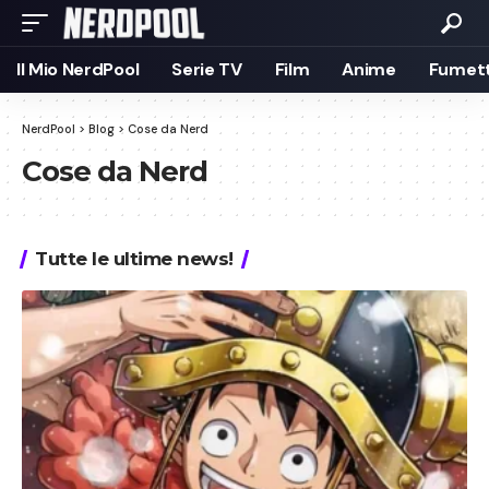
Il Mio NerdPool
Serie TV
Film
Anime
Fumett
NerdPool
>
Blog
>
Cose da Nerd
Cose da Nerd
Tutte le ultime news!