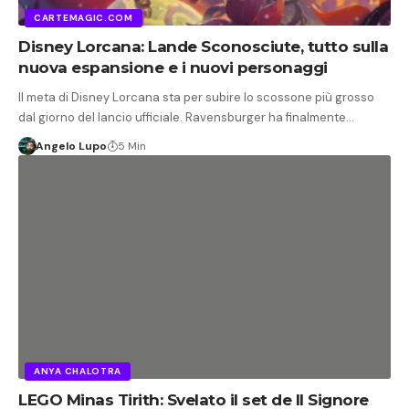
CARTEMAGIC.COM
Disney Lorcana: Lande Sconosciute, tutto sulla
nuova espansione e i nuovi personaggi
Il meta di Disney Lorcana sta per subire lo scossone più grosso
dal giorno del lancio ufficiale. Ravensburger ha finalmente…
Angelo Lupo
5 Min
ANYA CHALOTRA
LEGO Minas Tirith: Svelato il set de Il Signore