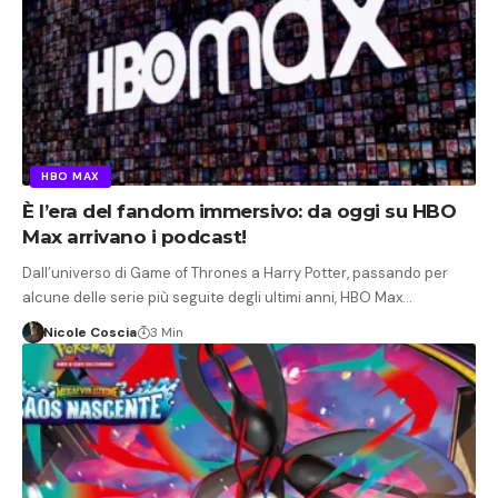
HBO MAX
È l’era del fandom immersivo: da oggi su HBO
Max arrivano i podcast!
Dall’universo di Game of Thrones a Harry Potter, passando per
alcune delle serie più seguite degli ultimi anni, HBO Max…
Nicole Coscia
3 Min