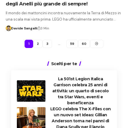
degli Anelli più grande di sempre!
Il mondo dei mattoncini incontra nuovamente la Terra di Mezzo in
una scala mai vista prima. LEGO ha ufficialmente annunciato…
Davide Sangalli
3 Min
1
2
3
…
59
60
Scelti per te
La 501st Legion Italica
Garrison celebra 25 anni di
attività: un quarto di secolo
tra Star Wars, eventi e
beneficenza
LEGO celebra The X-Files con
un nuovo set Ideas: Gillian
Anderson torna nei panni di
Dana Scully per il lancio