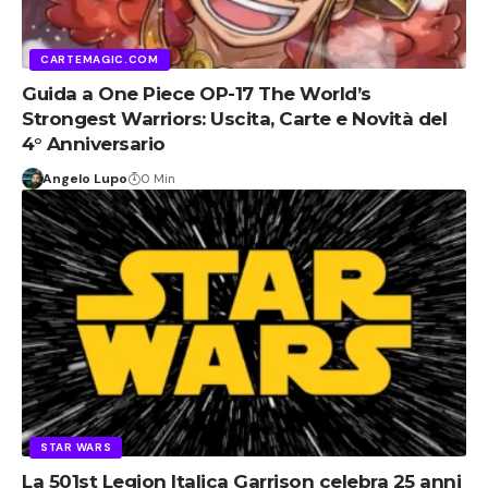
CARTEMAGIC.COM
Guida a One Piece OP-17 The World’s
Strongest Warriors: Uscita, Carte e Novità del
4° Anniversario
Angelo Lupo
0 Min
STAR WARS
La 501st Legion Italica Garrison celebra 25 anni