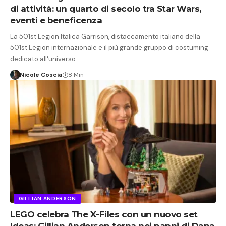
di attività: un quarto di secolo tra Star Wars,
eventi e beneficenza
La 501st Legion Italica Garrison, distaccamento italiano della
501st Legion internazionale e il più grande gruppo di costuming
dedicato all'universo…
Nicole Coscia
8 Min
GILLIAN ANDERSON
LEGO celebra The X-Files con un nuovo set