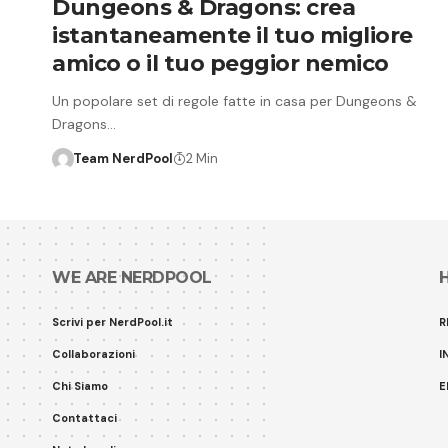
Dungeons & Dragons: crea
istantaneamente il tuo migliore
amico o il tuo peggior nemico
Un popolare set di regole fatte in casa per Dungeons &
Dragons…
Team NerdPool
2 Min
WE ARE NERDPOOL
Scrivi per NerdPool.it
R
Collaborazioni
I
Chi Siamo
E
Contattaci