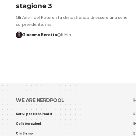
stagione 3
Gli Anelli del Potere sta dimostrando di essere una serie
sorprendente, ma…
Giacomo Beretta
5 Min
WE ARE NERDPOOL
Scrivi per NerdPool.it
R
Collaborazioni
I
Chi Siamo
E