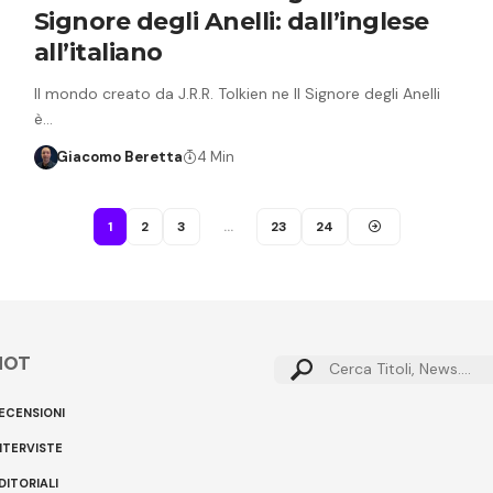
Signore degli Anelli: dall’inglese
all’italiano
Il mondo creato da J.R.R. Tolkien ne Il Signore degli Anelli
è…
Giacomo Beretta
4 Min
1
2
3
…
23
24
HOT
Cerca:
ECENSIONI
NTERVISTE
DITORIALI