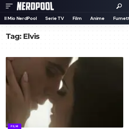
Il Mio NerdPool
Serie TV
Film
Anime
Fumett
Tag:
Elvis
FILM