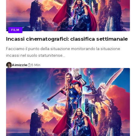
FILM
Incassi cinematografici: classifica settimanale
Facciamo il punto della situazione monitorando la situazione
incassi nel suolo statunitense…
Aimizzle
5 Min