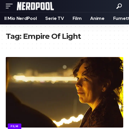
Il Mio NerdPool
Serie TV
Film
Anime
Fumett
Tag:
Empire Of Light
FILM