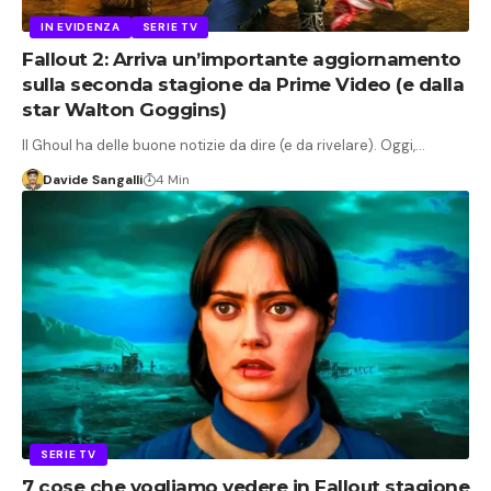
IN EVIDENZA
SERIE TV
Fallout 2: Arriva un’importante aggiornamento
sulla seconda stagione da Prime Video (e dalla
star Walton Goggins)
Il Ghoul ha delle buone notizie da dire (e da rivelare). Oggi,…
Davide Sangalli
4 Min
SERIE TV
7 cose che vogliamo vedere in Fallout stagione