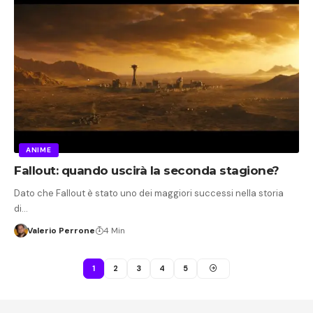
ANIME
Fallout: quando uscirà la seconda stagione?
Dato che Fallout è stato uno dei maggiori successi nella storia
di…
Valerio Perrone
4 Min
1
2
3
4
5