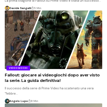
La prima stagione di Fallout su Prime Video è stata un successo…
Davide Sangalli
5 Min
VIDEOGIOCHI
Fallout: giocare ai videogiochi dopo aver visto
la serie. La guida definitiva!
Il successo della serie di Prime Video ha scatenato una vera
"febbre…
Angelo Lupo
8 Min