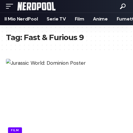
Il Mio NerdPool
Serie TV
Film
Anime
Fumett
Tag:
Fast & Furious 9
FILM