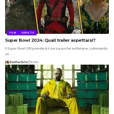
FILM
SERIE TV
Super Bowl 2024: Quali trailer aspettarsi?
Il Super Bowl LVIII prenderà il via tra poche settimane, culminando
un…
PatPerfetti
8 Min