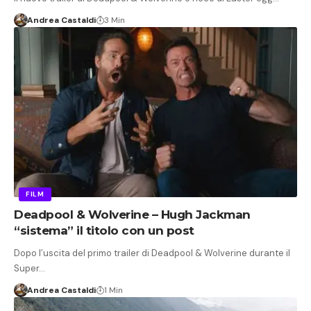
Andrea Castaldi
3 Min
FILM
Deadpool & Wolverine – Hugh Jackman
“sistema” il titolo con un post
Dopo l’uscita del primo trailer di Deadpool & Wolverine durante il
Super…
Andrea Castaldi
1 Min