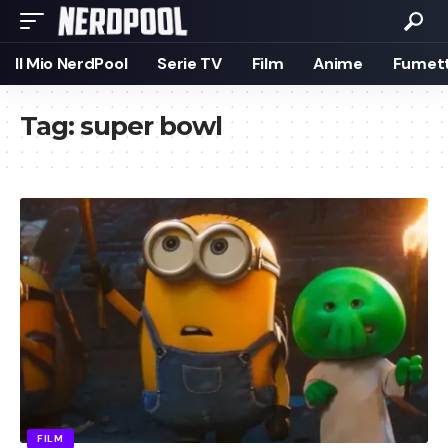
Il Mio NerdPool
Serie TV
Film
Anime
Fumett
Tag:
super bowl
FILM