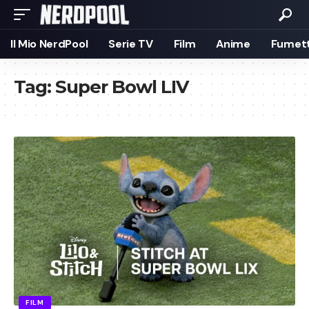
Il Mio NerdPool
Serie TV
Film
Anime
Fumett
Tag:
Super Bowl LIV
FILM