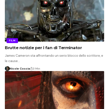
FILM
Brutte notizie per i fan di Terminator
James Cameron sta affrontando un serio blocco dello scrittore, e
le cause…
Nicole Coscia
3 Min