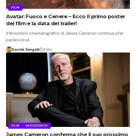
FILM
Avatar: Fuoco e Cenere – Ecco il primo poster
del film e la data del trailer!
Il fenomeno cinematografico di James Cameron continua a far
parlare di sé.…
Davide Sangalli
3 Min
FILM
IN EVIDENZA
James Cameron conferma che il suo prossimo