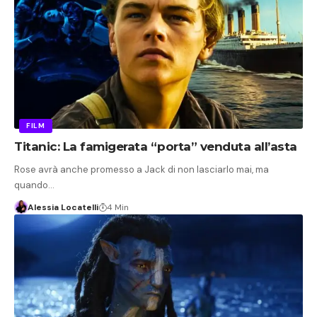
FILM
Titanic: La famigerata “porta” venduta all’asta
Rose avrà anche promesso a Jack di non lasciarlo mai, ma
quando…
Alessia Locatelli
4 Min