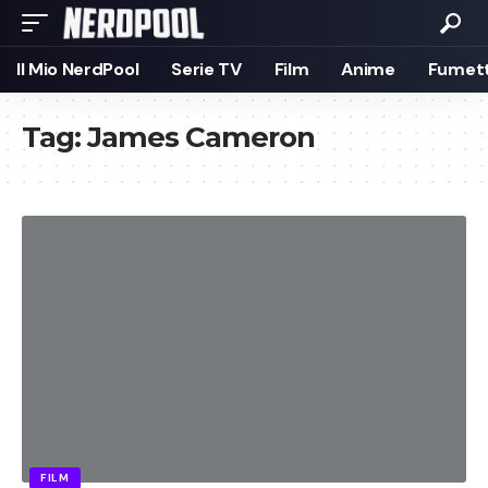
Il Mio NerdPool
Serie TV
Film
Anime
Fumett
Tag:
James Cameron
FILM