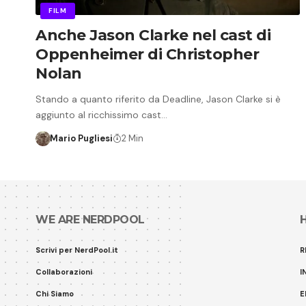
FILM
Anche Jason Clarke nel cast di
Oppenheimer di Christopher
Nolan
Stando a quanto riferito da Deadline, Jason Clarke si è
aggiunto al ricchissimo cast…
Mario Pugliesi
2 Min
WE ARE NERDPOOL
Scrivi per NerdPool.it
R
Collaborazioni
I
Chi Siamo
E