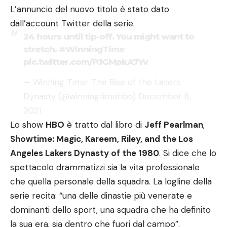
L’annuncio del nuovo titolo è stato dato
dall’account
Twitter
della serie.
24 hours until tip-off. You might want to
stretch.
#WinningTime
pic.twitter.com/PJGMpkA7Yv
— Winning Time: The Rise of the Lakers
Dynasty (@winningtimehbo)
December 8,
2021
Lo show
HBO
è tratto dal libro di
Jeff Pearlman
,
Showtime: Magic, Kareem, Riley, and the Los
Angeles Lakers Dynasty of the 1980
. Si dice che lo
spettacolo drammatizzi sia la vita professionale
che quella personale della squadra. La logline della
serie recita: “una delle dinastie più venerate e
dominanti dello sport, una squadra che ha definito
la sua era, sia dentro che fuori dal campo”.