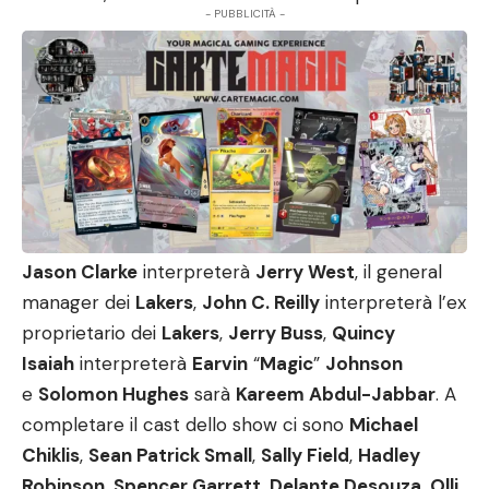
- PUBBLICITÀ -
Jason Clarke
interpreterà
Jerry West
, il general
manager dei
Lakers
,
John C. Reilly
interpreterà l’ex
proprietario dei
Lakers
,
Jerry Buss
,
Quincy
Isaiah
interpreterà
Earvin
“
Magic
”
Johnson
e
Solomon Hughes
sarà
Kareem Abdul-Jabbar
. A
completare il cast dello show ci sono
Michael
Chiklis
,
Sean Patrick Small
,
Sally Field
,
Hadley
Robinson
,
Spencer Garrett
,
Delante Desouza
,
Olli