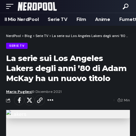
Il Mio NerdPool
Serie TV
Film
Anime
Fumett
NerdPool
>
Blog
>
Serie TV
>
La serie sui Los Angeles Lakers degli anni ’80 di Adam McKay ha un nuovo titolo
SERIE TV
La serie sui Los Angeles
Lakers degli anni ’80 di Adam
McKay ha un nuovo titolo
Mario Pugliesi
9 Dicembre 2021
2 Min