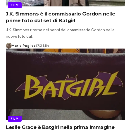
FILM
J.K. Simmons è il commissario Gordon nelle
prime foto dal set di Batgirl
J.K. Simmons ritorna nei panni del commissario Gordon nelle
nuove foto dal…
Mario Pugliesi
2 Min
FILM
Leslie Grace è Batgirl nella prima immagine