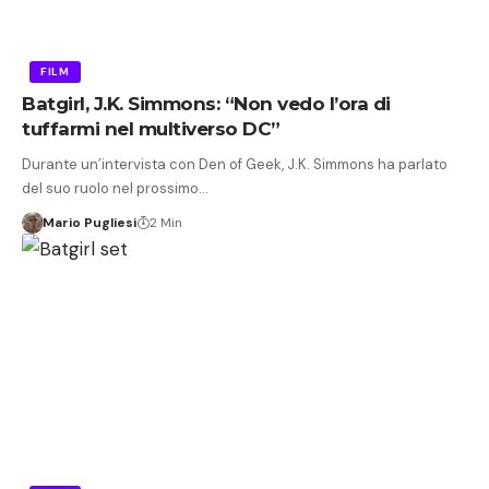
FILM
Batgirl, J.K. Simmons: “Non vedo l’ora di
tuffarmi nel multiverso DC”
Durante un’intervista con Den of Geek, J.K. Simmons ha parlato
del suo ruolo nel prossimo…
Mario Pugliesi
2 Min