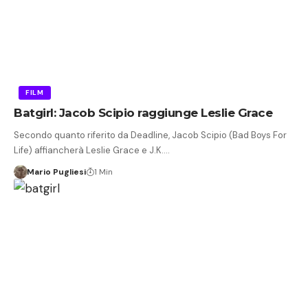
FILM
Batgirl: Jacob Scipio raggiunge Leslie Grace
Secondo quanto riferito da Deadline, Jacob Scipio (Bad Boys For
Life) affiancherà Leslie Grace e J.K.…
Mario Pugliesi
1 Min