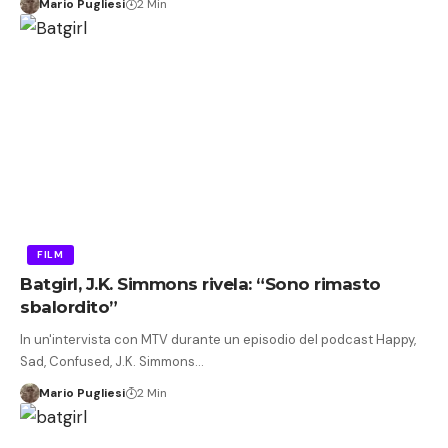
Mario Pugliesi
2 Min
FILM
Batgirl, J.K. Simmons rivela: “Sono rimasto
sbalordito”
In un'intervista con MTV durante un episodio del podcast Happy,
Sad, Confused, J.K. Simmons…
Mario Pugliesi
2 Min