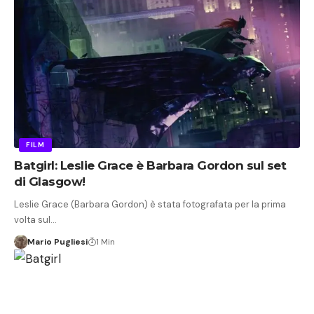
FILM
Batgirl: Leslie Grace è Barbara Gordon sul set
di Glasgow!
Leslie Grace (Barbara Gordon) è stata fotografata per la prima
volta sul…
Mario Pugliesi
1 Min