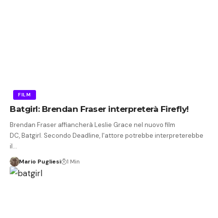
FILM
Batgirl: Brendan Fraser interpreterà Firefly!
Brendan Fraser affiancherà Leslie Grace nel nuovo film
DC, Batgirl. Secondo Deadline, l'attore potrebbe interpreterebbe
il…
Mario Pugliesi
1 Min