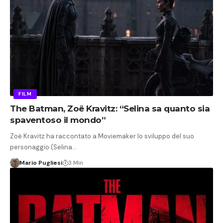
FILM
The Batman, Zoë Kravitz: “Selina sa quanto sia
spaventoso il mondo”
Zoë Kravitz ha raccontato a Moviemaker lo sviluppo del suo
personaggio (Selina…
Mario Pugliesi
3 Min