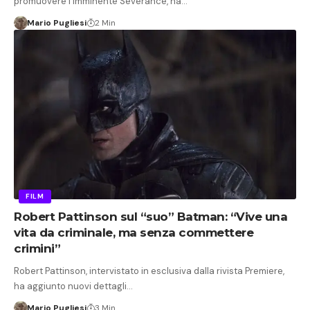
promuovere l'imminente Severance, ha…
Mario Pugliesi
2 Min
FILM
Robert Pattinson sul “suo” Batman: “Vive una
vita da criminale, ma senza commettere
crimini”
Robert Pattinson, intervistato in esclusiva dalla rivista Premiere,
ha aggiunto nuovi dettagli…
Mario Pugliesi
3 Min