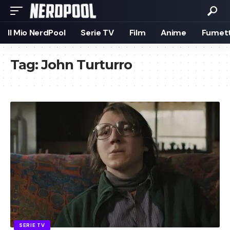
Il Mio NerdPool
Serie TV
Film
Anime
Fumett
Tag:
John Turturro
SERIE TV