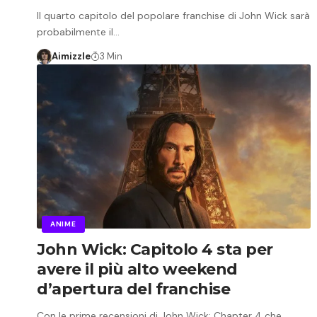
Il quarto capitolo del popolare franchise di John Wick sarà
probabilmente il…
Aimizzle
3 Min
ANIME
John Wick: Capitolo 4 sta per
avere il più alto weekend
d’apertura del franchise
Con le prime recensioni di John Wick: Chapter 4 che