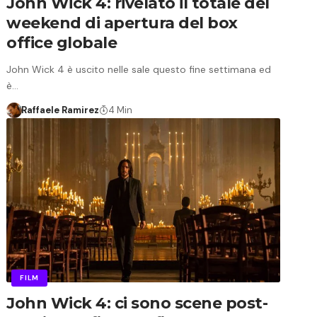
John Wick 4: rivelato il totale del
weekend di apertura del box
office globale
John Wick 4 è uscito nelle sale questo fine settimana ed
è…
Raffaele Ramirez
4 Min
FILM
John Wick 4: ci sono scene post-