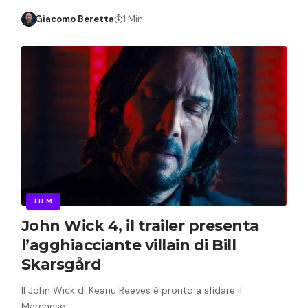
Giacomo Beretta
1 Min
FILM
John Wick 4, il trailer presenta
l’agghiacciante villain di Bill
Skarsgård
Il John Wick di Keanu Reeves è pronto a sfidare il
Marchese…