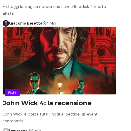
È di oggi la tragica notizia che Lance Reddick è morto
all'età…
Giacomo Beretta
4 Min
FILM
John Wick 4: la recensione
John Wick 4 porta tutti i nodi al pettine, gli eventi
scatenatisi…
Lawrence
5 Min