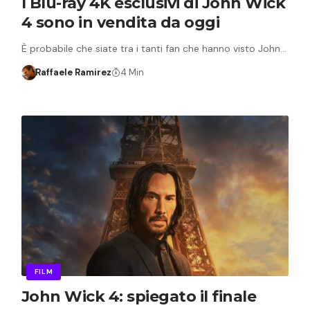
I Blu-ray 4K esclusivi di John Wick
4 sono in vendita da oggi
È probabile che siate tra i tanti fan che hanno visto John…
Raffaele Ramirez
4 Min
FILM
John Wick 4: spiegato il finale