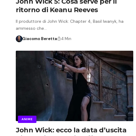
John Wick 5: Cosa serve per il
ritorno di Keanu Reeves
Il produttore di John Wick: Chapter 4, Basil Iwanyk, ha
ammesso che…
Giacomo Beretta
4 Min
ANIME
John Wick: ecco la data d’uscita