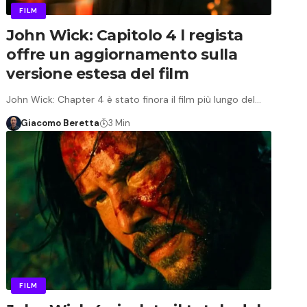
FILM
John Wick: Capitolo 4 l regista
offre un aggiornamento sulla
versione estesa del film
John Wick: Chapter 4 è stato finora il film più lungo del…
Giacomo Beretta
3 Min
FILM