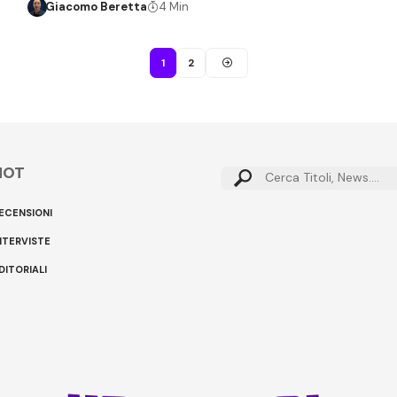
Giacomo Beretta
4 Min
1
2
HOT
Cerca:
ECENSIONI
NTERVISTE
DITORIALI