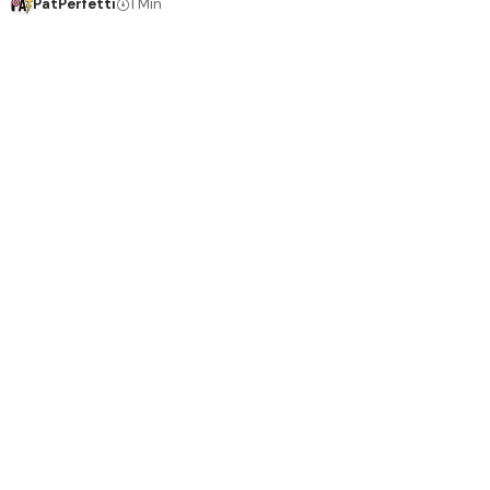
PatPerfetti
1 Min