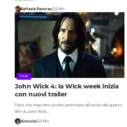
Raffaele Ramirez
2 Min
FILM
John Wick 4: la Wick week inizia
con nuovi trailer
Dato che mancano poche settimane all'uscita del quarto
film di John Wick,…
Aimizzle
3 Min