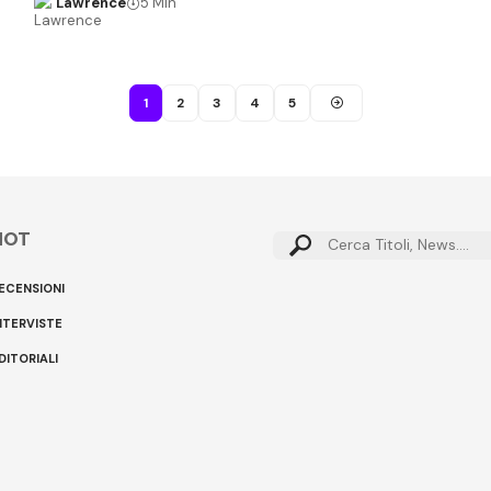
Lawrence
5 Min
1
2
3
4
5
HOT
Cerca:
ECENSIONI
NTERVISTE
DITORIALI