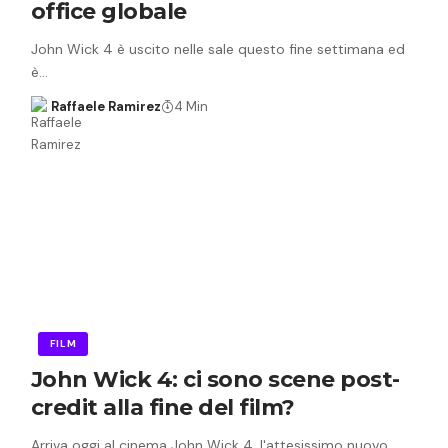
office globale
John Wick 4 è uscito nelle sale questo fine settimana ed
è…
Raffaele Ramirez
4 Min
FILM
John Wick 4: ci sono scene post-
credit alla fine del film?
Arriva oggi al cinema John Wick 4, l'attesissimo nuovo