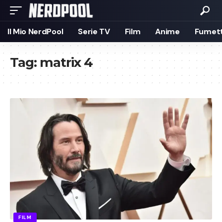
Il Mio NerdPool
Serie TV
Film
Anime
Fumett
Tag:
matrix 4
FILM