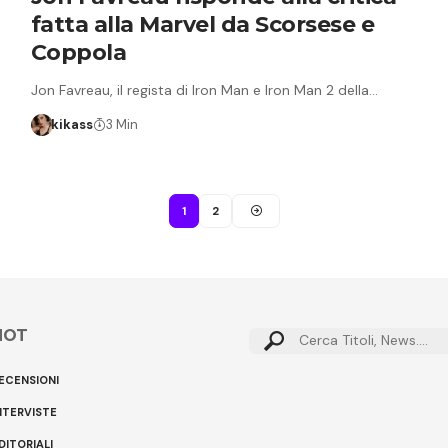
fatta alla Marvel da Scorsese e
Coppola
Jon Favreau, il regista di Iron Man e Iron Man 2 della…
kikass
3 Min
1
2
HOT
Cerca:
ECENSIONI
NTERVISTE
DITORIALI