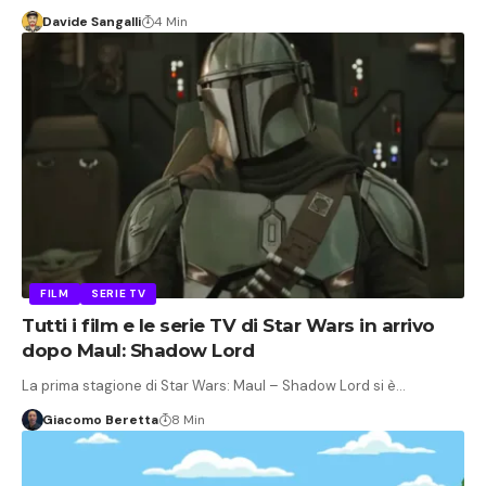
Davide Sangalli
4 Min
FILM
SERIE TV
Tutti i film e le serie TV di Star Wars in arrivo
dopo Maul: Shadow Lord
La prima stagione di Star Wars: Maul – Shadow Lord si è…
Giacomo Beretta
8 Min