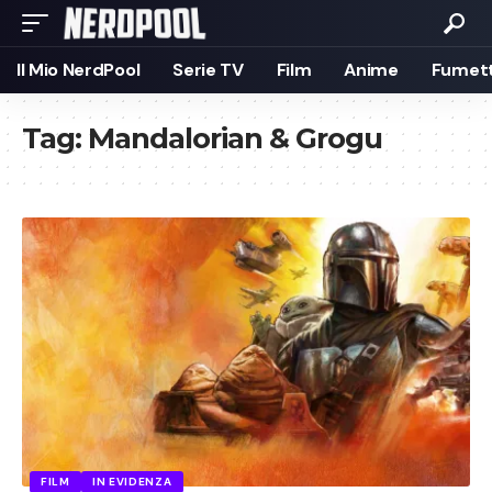
Il Mio NerdPool
Serie TV
Film
Anime
Fumett
Tag:
Mandalorian & Grogu
FILM
IN EVIDENZA