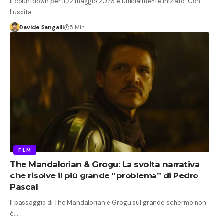
Il countdown per il 22 maggio 2026 è ufficialmente iniziato. Con
l'uscita…
Davide Sangalli
5 Min
FILM
The Mandalorian & Grogu: La svolta narrativa
che risolve il più grande “problema” di Pedro
Pascal
Il passaggio di The Mandalorian e Grogu sul grande schermo non
è…