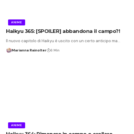
ANIME
Haikyu 365: [SPOILER] abbandona il campo?!
Il nuovo capitolo di Haikyu è uscito con un certo anticipo ma…
Marianna Rainolter
6 Min
ANIME
Haikyu 364: Rimanere in campo o crollare