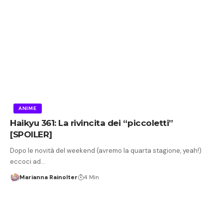
ANIME
Haikyu 361: La rivincita dei “piccoletti”
[SPOILER]
Dopo le novità del weekend (avremo la quarta stagione, yeah!)
eccoci ad…
Marianna Rainolter
4 Min