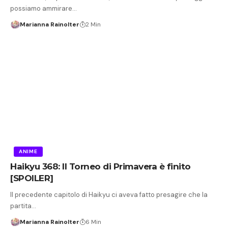
possiamo ammirare…
Marianna Rainolter
2 Min
ANIME
Haikyu 368: Il Torneo di Primavera è finito
[SPOILER]
Il precedente capitolo di Haikyu ci aveva fatto presagire che la
partita…
Marianna Rainolter
6 Min