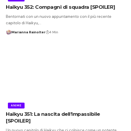
Haikyu 352: Compagni di squadra [SPOILER]
Bentornati con un nuovo appuntamento con il più recente
capitolo di Haikyu,…
Marianna Rainolter
4 Min
ANIME
Haikyu 351: La nascita dell’Impassibile
[SPOILER]
Un nuovo capitolo di Haikyu che ci colpisce come un potente