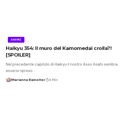
ANIME
Haikyu 354: Il muro del Kamomedai crolla?!
[SPOILER]
Nel precedente capitolo di Haikyu il nostro Asso Asahi sembra
essersi ripreso…
Marianna Rainolter
4 Min