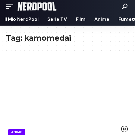
Il Mio NerdPool
Serie TV
Film
Anime
Fumett
Tag:
kamomedai
ANIME