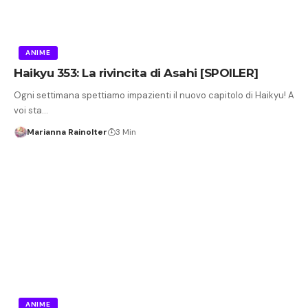
ANIME
Haikyu 353: La rivincita di Asahi [SPOILER]
Ogni settimana spettiamo impazienti il nuovo capitolo di Haikyu! A
voi sta…
Marianna Rainolter
3 Min
ANIME