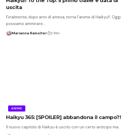
Haikyu!! To the Top: Il primo trailer e data di
uscita
Finalmente, dopo anni di attesa, torna l'anime di Haikyu!!. Oggi
possiamo ammirare…
Marianna Rainolter
2 Min
ANIME
Haikyu 365: [SPOILER] abbandona il campo?!
Il nuovo capitolo di Haikyu è uscito con un certo anticipo ma…