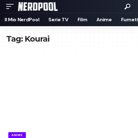
Il Mio NerdPool
Serie TV
Film
Anime
Fumett
Tag:
Kourai
ANIME