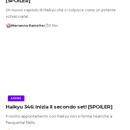
[SPOILER]
Un nuovo capitolo di Haikyu che ci colpisce come un potente
schiacciata!…
Marianna Rainolter
5 Min
ANIME
Haikyu 346: Inizia il secondo set! [SPOILER]
Il nostro appuntamento con Haikyu non si ferma neanche a
Pasquetta! Nello…