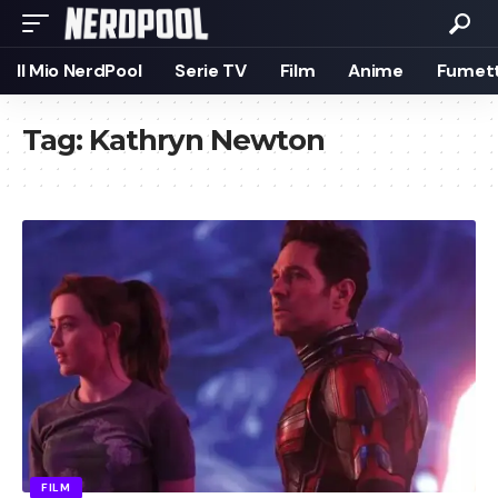
Il Mio NerdPool
Serie TV
Film
Anime
Fumett
Tag:
Kathryn Newton
FILM