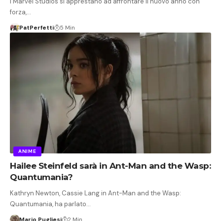
I Marvel Studios si apprestano ad affrontare il nuovo anno con
forza,…
PatPerfetti
5 Min
ANIME
Hailee Steinfeld sarà in Ant-Man and the Wasp:
Quantumania?
Kathryn Newton, Cassie Lang in Ant-Man and the Wasp:
Quantumania, ha parlato…
Mario Pugliesi
2 Min