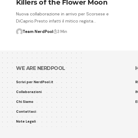
Killers of the Flower Moon
Nuova collaborazione in arrivo per Scorsese e
DiCaprio.Presto infatti il mitico regista…
Team NerdPool
3 Min
WE ARE NERDPOOL
Scrivi per NerdPool.it
R
Collaborazioni
I
Chi Siamo
E
Contattaci
Note Legali