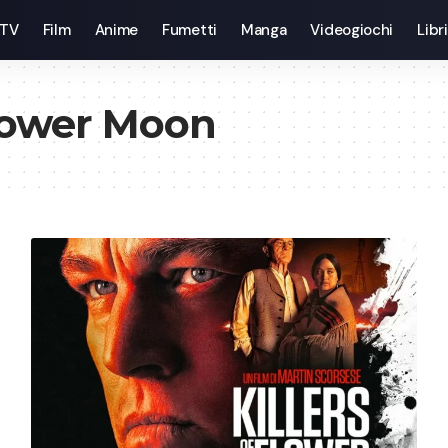
 TV
Film
Anime
Fumetti
Manga
Videogiochi
Libri
Flower Moon