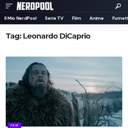
Il Mio NerdPool
Serie TV
Film
Anime
Fumett
Tag:
Leonardo DiCaprio
FILM